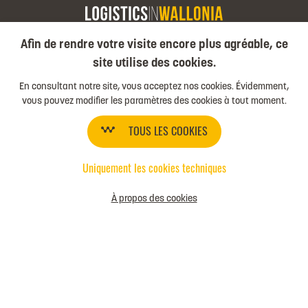
Afin de rendre votre visite encore plus agréable, ce
COMPARER LES PACKS
site utilise des cookies.
LES 4 PACKS
En consultant notre site, vous acceptez nos cookies. Évidemment,
Boost
vous pouvez modifier les paramètres des cookies à tout moment.
Impulse
TOUS LES COOKIES
Perform
Shine
Uniquement les cookies techniques
LOGISTICSINWALLONIA.BE
À propos des cookies
© Copyright 2026 Logistics in wallonia - All rights
reserved
Conditions d’utilisation
Conditions d’adhésion
Cookies