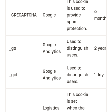
This cookie
is used to
6
_GRECAPTCHA
Google
provide
months
spam
protection.
Used to
Google
_ga
distinguish
2 years
Analytics
users.
Used to
Google
_gid
distinguish
1 day
Analytics
users.
This cookie
is set
Logistics
when the