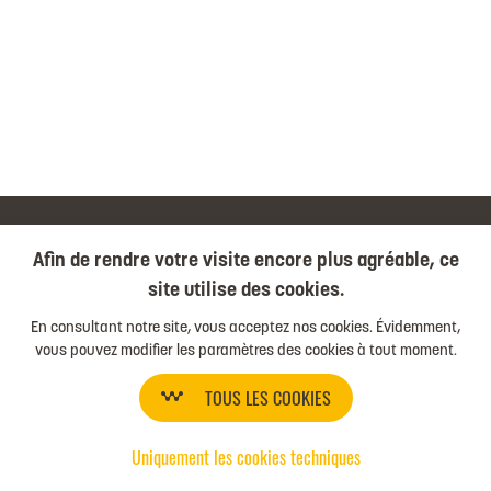
Afin de rendre votre visite encore plus agréable, ce
site utilise des cookies.
COMPARER LES PACKS
En consultant notre site, vous acceptez nos cookies. Évidemment,
LES 4 PACKS
vous pouvez modifier les paramètres des cookies à tout moment.
Boost
TOUS LES COOKIES
Impulse
Perform
Uniquement les cookies techniques
Shine