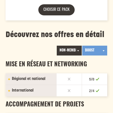
CHOISIR CE PACK
Découvrez nos offres en détail
MISE EN RÉSEAU ET NETWORKING
Régional et national
5/8
Participation aux
International
Payant
2/4
événements du Pôle
Mise en relation avec
Participation à des visites
Payant
ACCOMPAGNEMENT DE PROJETS
l'ecosystème du Pôle
d'entreprise
Présentation de vos
Réduction d'au moins 30%