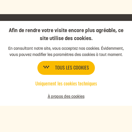
Afin de rendre votre visite encore plus agréable, ce
site utilise des cookies.
COMPARER LES PACKS
En consultant notre site, vous acceptez nos cookies. Évidemment,
vous pouvez modifier les paramètres des cookies à tout moment.
LES 4 PACKS
Boost
TOUS LES COOKIES
Impulse
Perform
Uniquement les cookies techniques
Shine
À propos des cookies
LOGISTICSINWALLONIA.BE