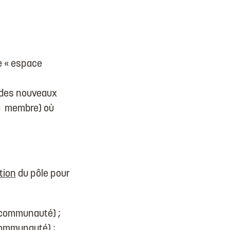
e « espace
e des nouveaux
à membre) où
tion
du pôle pour
 communauté) ;
communauté) ;