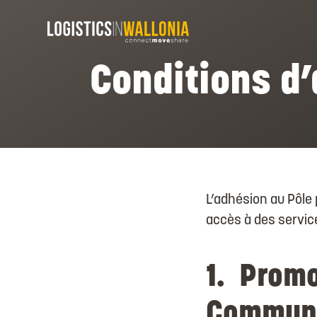
Skip
to
content
Conditions d
L’adhésion au Pôle
accès à des service
1. Promo
Commun