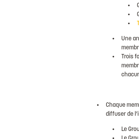
Une an
membre
Trois f
membre
chacun
Chaque membre
diffuser de l’
Le Gro
Le Gro