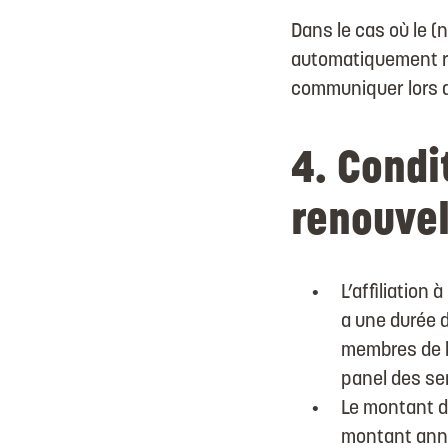
Dans le cas où le 
automatiquement ren
communiquer lors de
4. Condi
renouve
L’affiliation 
a une durée d
membres de b
panel des ser
Le montant de
montant annu