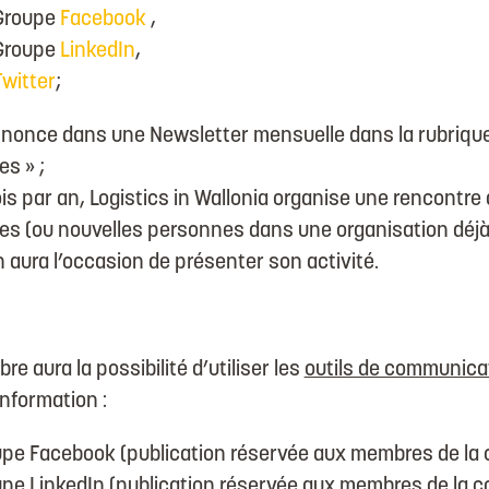
Groupe
Facebook
,
Groupe
LinkedIn
,
Twitter
;
nonce dans une Newsletter mensuelle dans la rubriqu
s » ;
ois par an, Logistics in Wallonia organise une rencontr
s (ou nouvelles personnes dans une organisation déj
 aura l’occasion de présenter son activité.
 aura la possibilité d’utiliser les
outils de communica
information :
upe Facebook (publication réservée aux membres de la
upe LinkedIn (publication réservée aux membres de la 