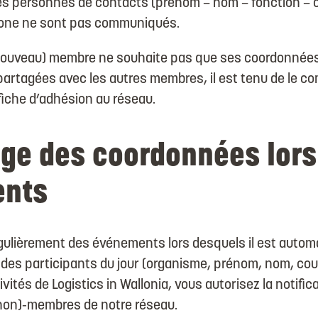
s personnes de contacts (prénom – nom – fonction – co
one ne sont pas communiqués.
(nouveau) membre ne souhaite pas que ses coordonnées
rtagées avec les autres membres, il est tenu de le c
 fiche d’adhésion au réseau.
ge des coordonnées lors
nts
égulièrement des événements lors desquels il est auto
te des participants du jour (organisme, prénom, nom, cour
vités de Logistics in Wallonia, vous autorisez la notific
(non)-membres de notre réseau.