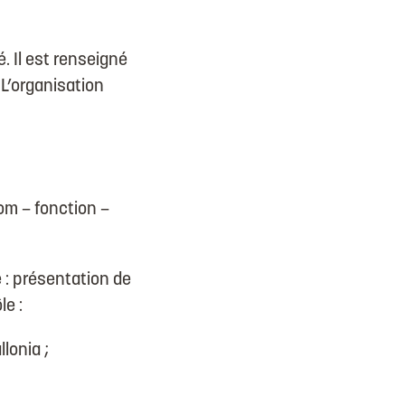
. Il est renseigné
. L’organisation
m – fonction –
 : présentation de
le :
lonia ;