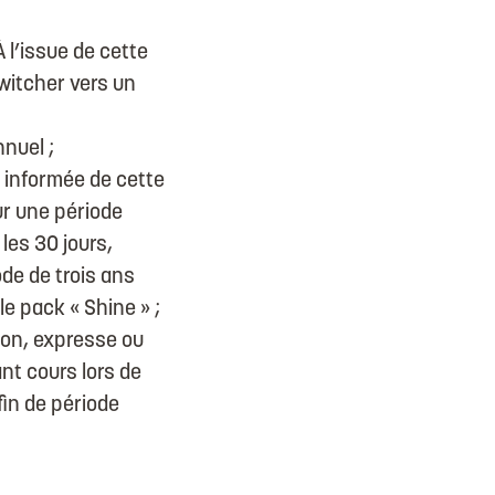
À l’issue de cette
switcher vers un
nuel ;
a informée de cette
ur une période
les 30 jours,
de de trois ans
le pack « Shine » ;
ion, expresse ou
nt cours lors de
fin de période