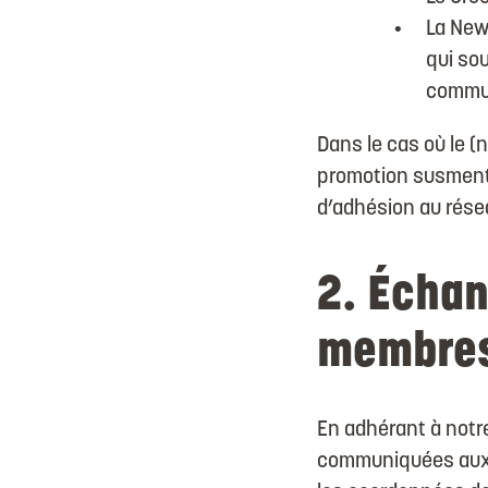
La New
qui so
commun
Dans le cas où le (
promotion susmentio
d’adhésion au résea
2. Échan
membre
En adhérant à not
communiquées aux au