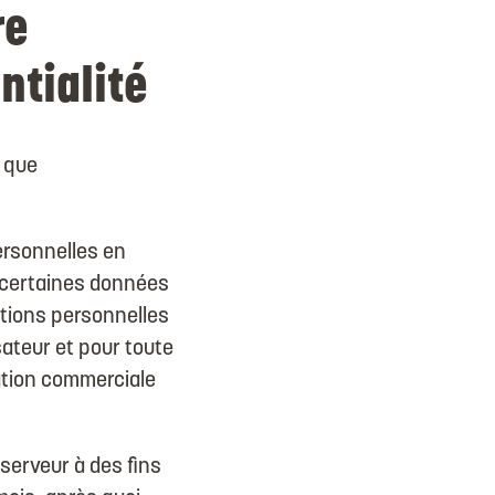
re
ntialité
s que
ersonnelles en
e certaines données
mations personnelles
sateur et pour toute
lation commerciale
 serveur à des fins