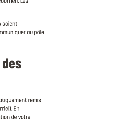
urriel). Les
 soient
ommuniquer au pôle
 des
matiquement remis
riel). En
ation de votre