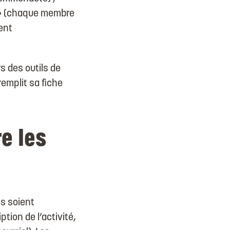
 » (chaque membre
ent
s des outils de
emplit sa fiche
e les
s soient
ion de l’activité,