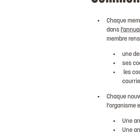
Chaque membre
dans
l’annua
membre rense
une des
ses co
les co
courrie
Chaque nouve
l’organisme e
Une ann
Une an