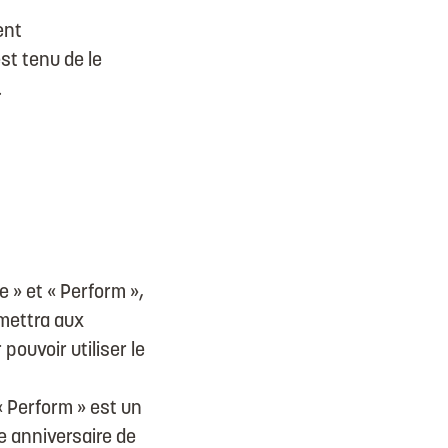
ent
st tenu de le
.
e » et « Perform »,
rmettra aux
ouvoir utiliser le
« Perform » est un
 anniversaire de